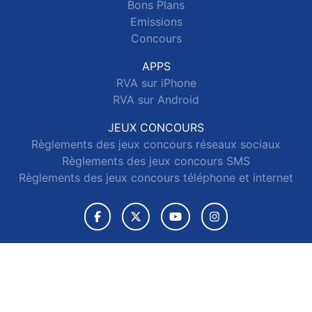
Bons Plans
Emissions
Concours
APPS
RVA sur iPhone
RVA sur Android
JEUX CONCOURS
Règlements des jeux concours réseaux sociaux
Règlements des jeux concours SMS
Règlements des jeux concours téléphone et internet
© 2026 RVA Tous droits réservés.
Signaler un contenu
-
Mentions légales
-
Politique de cookies
-
Contact