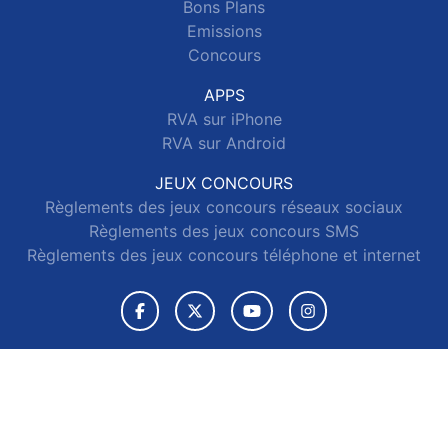
Bons Plans
Emissions
Concours
APPS
RVA sur iPhone
RVA sur Android
JEUX CONCOURS
Règlements des jeux concours réseaux sociaux
Règlements des jeux concours SMS
Règlements des jeux concours téléphone et internet
© 2026 RVA Tous droits réservés.
Signaler un contenu
-
Mentions légales
-
Politique de cookies
-
Contact