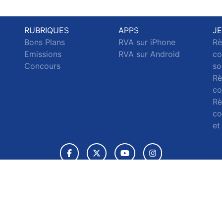
RUBRIQUES
APPS
J
Bons Plans
RVA sur iPhone
Rè
Emissions
RVA sur Android
co
c
Concours
so
Rè
co
Rè
co
et
© 2026 RVA Tous droits réservés.
ignaler un contenu
-
Mentions légales
-
Politique de cookies
-
Conta