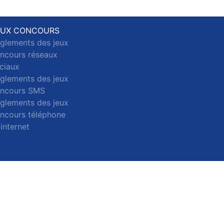
EUX CONCOURS
glements des jeux
ncours réseaux
ciaux
glements des jeux
ncours SMS
glements des jeux
ncours téléphone
 internet
ct