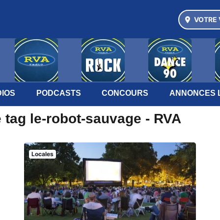
VOTRE 
IOS
PODCASTS
CONCOURS
ANNONCES 
 tag le-robot-sauvage - RVA
Locales