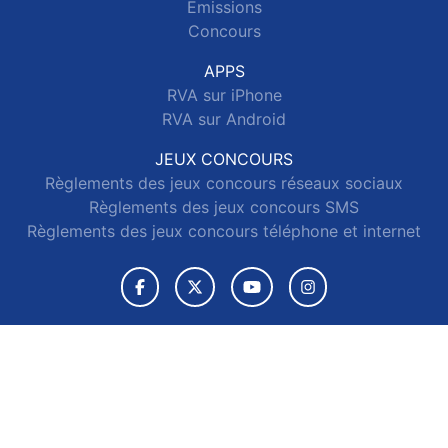
Emissions
Concours
APPS
RVA sur iPhone
RVA sur Android
JEUX CONCOURS
Règlements des jeux concours réseaux sociaux
Règlements des jeux concours SMS
Règlements des jeux concours téléphone et internet
© 2026 RVA Tous droits réservés.
Signaler un contenu
-
Mentions légales
-
Politique de cookies
-
Contact