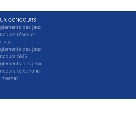
EUX CONCOURS
glements des jeux
ncours réseaux
ciaux
glements des jeux
ncours SMS
glements des jeux
ncours téléphone
 internet
ct