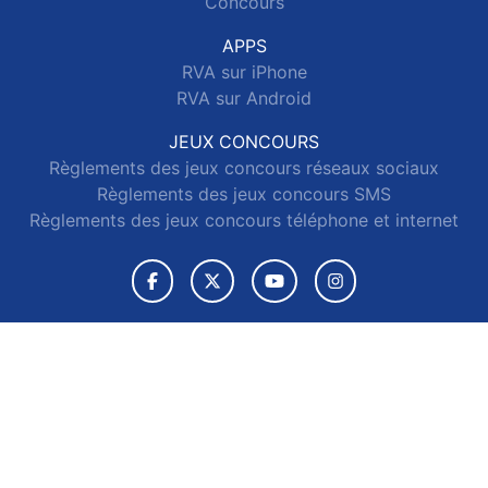
Concours
APPS
RVA sur iPhone
RVA sur Android
JEUX CONCOURS
Règlements des jeux concours réseaux sociaux
Règlements des jeux concours SMS
Règlements des jeux concours téléphone et internet
© 2026 RVA Tous droits réservés.
Signaler un contenu
-
Mentions légales
-
Politique de cookies
-
Contact