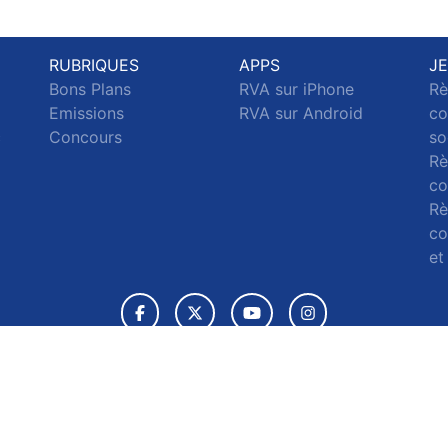
RUBRIQUES
APPS
J
Bons Plans
RVA sur iPhone
Rè
Emissions
RVA sur Android
co
c
Concours
so
Rè
co
Rè
co
et
© 2026 RVA Tous droits réservés.
ignaler un contenu
-
Mentions légales
-
Politique de cookies
-
Conta