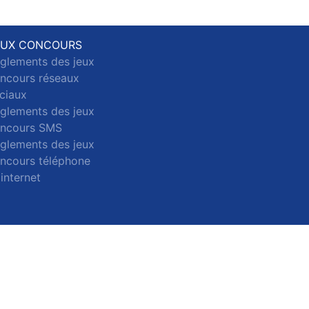
EUX CONCOURS
glements des jeux
ncours réseaux
ciaux
glements des jeux
ncours SMS
glements des jeux
ncours téléphone
 internet
ct