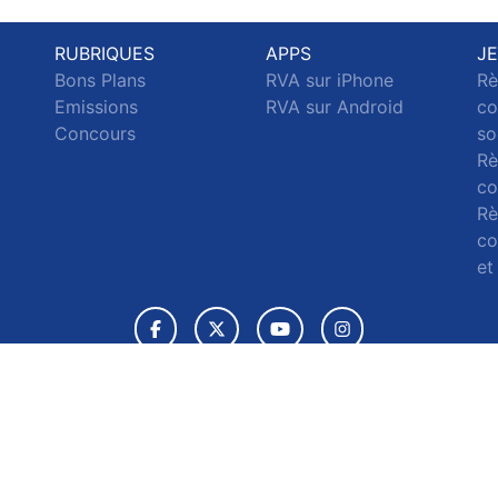
RUBRIQUES
APPS
J
Bons Plans
RVA sur iPhone
Rè
Emissions
RVA sur Android
co
c
Concours
so
Rè
co
Rè
co
et
© 2026 RVA Tous droits réservés.
ignaler un contenu
-
Mentions légales
-
Politique de cookies
-
Conta