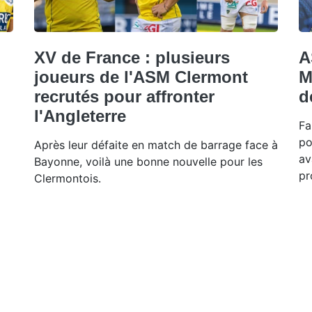
XV de France : plusieurs
A
joueurs de l'ASM Clermont
M
recrutés pour affronter
d
l'Angleterre
Fa
po
Après leur défaite en match de barrage face à
av
Bayonne, voilà une bonne nouvelle pour les
pr
Clermontois.