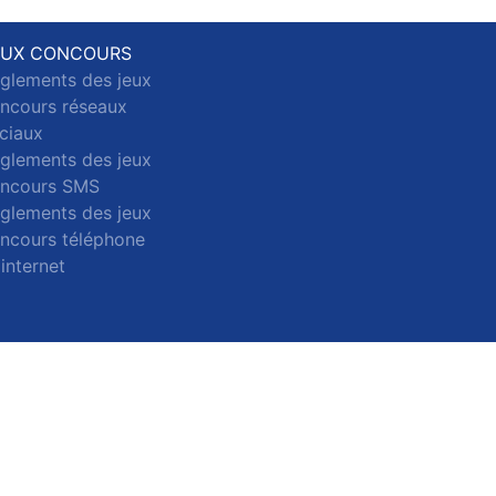
EUX CONCOURS
glements des jeux
ncours réseaux
ciaux
glements des jeux
ncours SMS
glements des jeux
ncours téléphone
 internet
ct