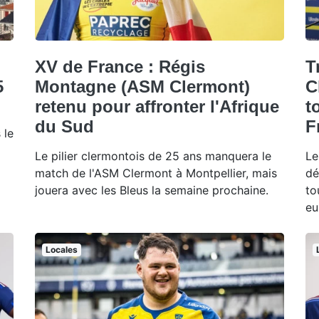
XV de France : Régis
T
5
Montagne (ASM Clermont)
C
retenu pour affronter l'Afrique
t
du Sud
F
 le
Le pilier clermontois de 25 ans manquera le
Le
match de l'ASM Clermont à Montpellier, mais
dé
jouera avec les Bleus la semaine prochaine.
to
eu
Locales