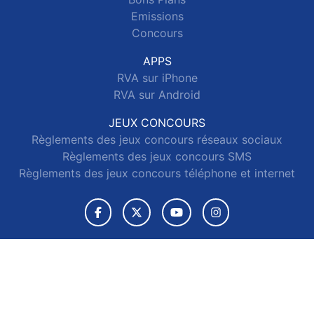
Emissions
Concours
APPS
RVA sur iPhone
RVA sur Android
JEUX CONCOURS
Règlements des jeux concours réseaux sociaux
Règlements des jeux concours SMS
Règlements des jeux concours téléphone et internet
© 2026 RVA Tous droits réservés.
Signaler un contenu
-
Mentions légales
-
Politique de cookies
-
Contact