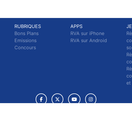
RUBRIQUES
APPS
J
Bons Plans
RVA sur iPhone
Rè
Emissions
RVA sur Android
co
c
Concours
so
Rè
co
Rè
co
et
© 2026 RVA Tous droits réservés.
ignaler un contenu
-
Mentions légales
-
Politique de cookies
-
Conta