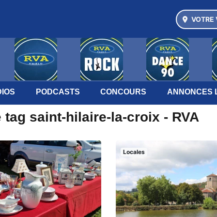
VOTRE 
IOS
PODCASTS
CONCOURS
ANNONCES 
tag saint-hilaire-la-croix - RVA
Locales