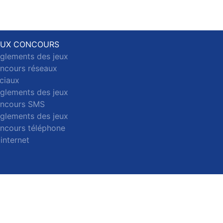
EUX CONCOURS
glements des jeux
ncours réseaux
ciaux
glements des jeux
ncours SMS
glements des jeux
ncours téléphone
 internet
ct