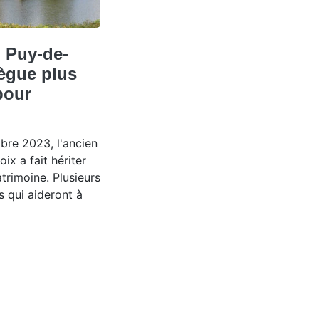
u Puy-de-
lègue plus
pour
bre 2023, l'ancien
ix a fait hériter
rimoine. Plusieurs
s qui aideront à