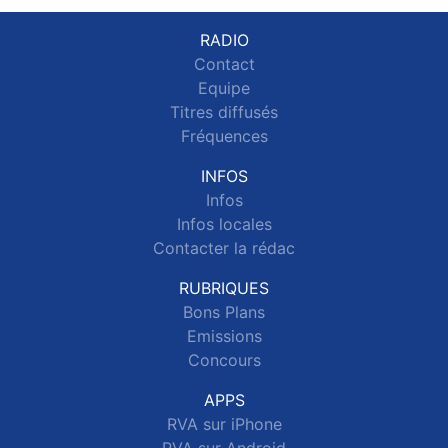
RADIO
Contact
Equipe
Titres diffusés
Fréquences
INFOS
Infos
Infos locales
Contacter la rédac
RUBRIQUES
Bons Plans
Emissions
Concours
APPS
RVA sur iPhone