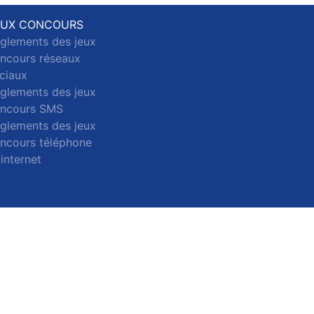
EUX CONCOURS
glements des jeux
ncours réseaux
ciaux
glements des jeux
ncours SMS
glements des jeux
ncours téléphone
 internet
ct