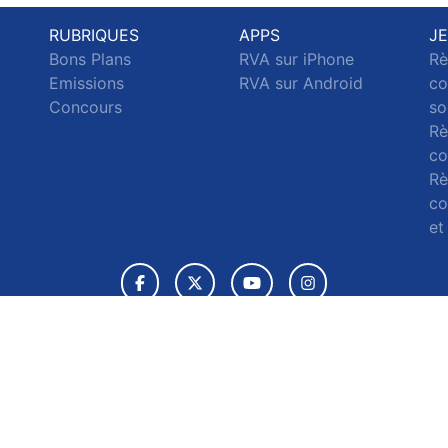
RUBRIQUES
APPS
J
Bons Plans
RVA sur iPhone
Rè
Emissions
RVA sur Android
co
c
Concours
so
Rè
co
Rè
co
et
© 2026 RVA Tous droits réservés.
ignaler un contenu
-
Mentions légales
-
Politique de cookies
-
Conta