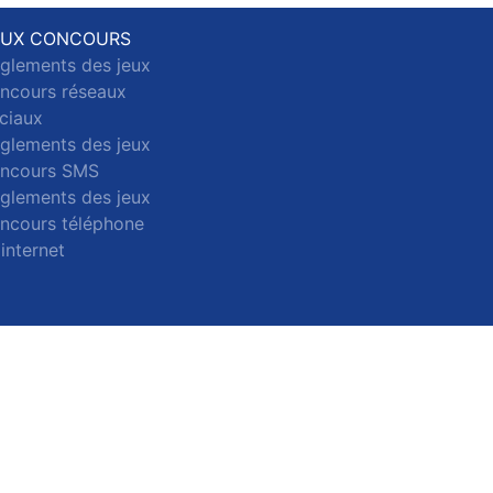
EUX CONCOURS
glements des jeux
ncours réseaux
ciaux
glements des jeux
ncours SMS
glements des jeux
ncours téléphone
 internet
ct