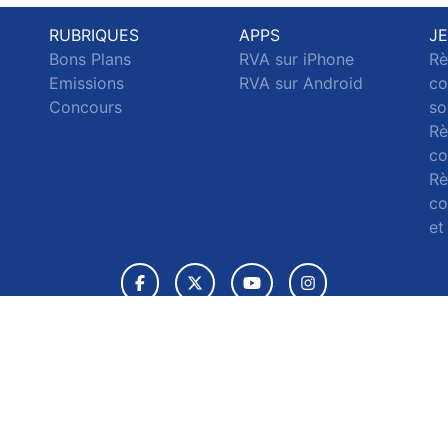
RUBRIQUES
APPS
J
Bons Plans
RVA sur iPhone
Rè
Emissions
RVA sur Android
co
c
Concours
so
Rè
co
Rè
co
et
© 2026 RVA Tous droits réservés.
ignaler un contenu
-
Mentions légales
-
Politique de cookies
-
Conta