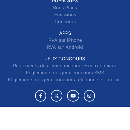
RUBRIQUES
Bons Plans
Emissions
Concours
APPS
RVA sur iPhone
RVA sur Android
JEUX CONCOURS
Règlements des jeux concours réseaux sociaux
Règlements des jeux concours SMS
Règlements des jeux concours téléphone et internet
© 2026 RVA Tous droits réservés.
Signaler un contenu
-
Mentions légales
-
Politique de cookies
-