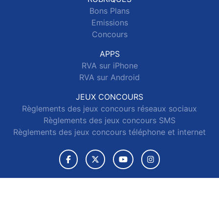
Bons Plans
Emissions
Concours
APPS
RVA sur iPhone
RVA sur Android
JEUX CONCOURS
Règlements des jeux concours réseaux sociaux
Règlements des jeux concours SMS
Règlements des jeux concours téléphone et internet
© 2026 RVA Tous droits réservés.
Signaler un contenu
-
Mentions légales
-
Politique de cookies
-