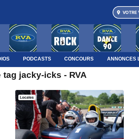
VOTRE 
IOS
PODCASTS
CONCOURS
ANNONCES 
 tag jacky-icks - RVA
Locales