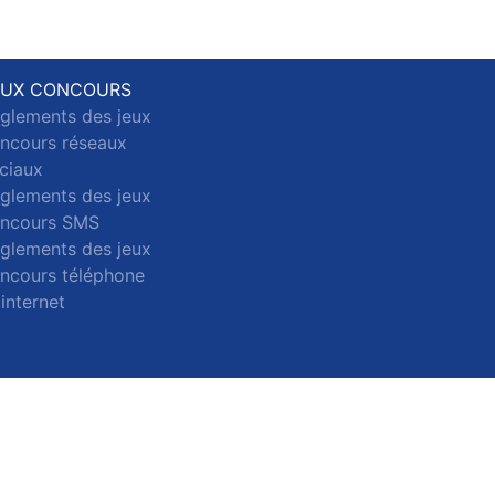
EUX CONCOURS
glements des jeux
ncours réseaux
ciaux
glements des jeux
ncours SMS
glements des jeux
ncours téléphone
 internet
ct