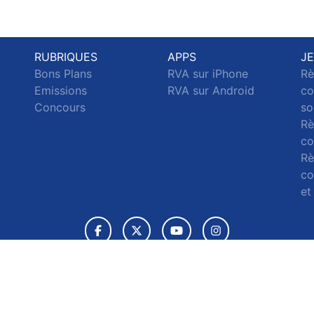
RUBRIQUES
APPS
J
Bons Plans
RVA sur iPhone
Rè
Emissions
RVA sur Android
co
c
Concours
so
Rè
co
Rè
co
et
© 2026 RVA Tous droits réservés.
ignaler un contenu
-
Mentions légales
-
Politique de cookies
-
Conta