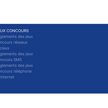
EUX CONCOURS
glements des jeux
ncours réseaux
ciaux
glements des jeux
ncours SMS
glements des jeux
ncours téléphone
 internet