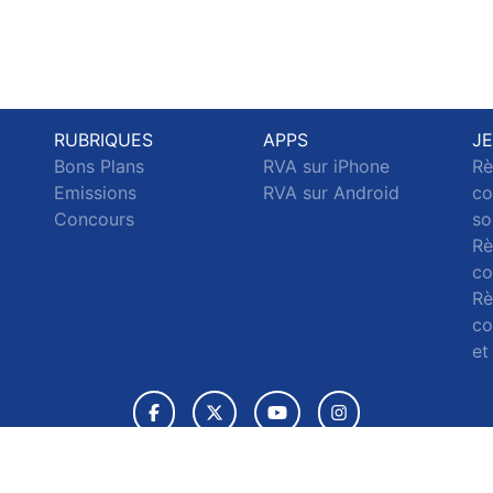
RUBRIQUES
APPS
J
Bons Plans
RVA sur iPhone
Rè
Emissions
RVA sur Android
co
c
Concours
so
Rè
co
Rè
co
et