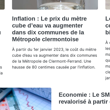
Inflation : Le prix du mètre
L
cube d’eau va augmenter
c
u
dans dix communes de la
b
Métropole clermontoise
À 
le
À partir du 1er janvier 2023, le coût du mètre
ma
cube d’eau va augmenter dans dix communes
qu
de la Métropole de Clermont-Ferrand. Une
ma
ns
hausse de 80 centimes causée par l’inflation.
cl
la
ja
Economie : Le SM
revalorisé à partir