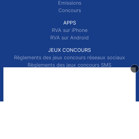
Emissions
Concours
APPS
RVA sur iPhone
RVA sur Android
JEUX CONCOURS
Règlements des jeux concours réseaux sociaux
Règlements des jeux concours SMS
Règlements des jeux concours téléphone et internet
© 2026 RVA Tous droits réservés.
Signaler un contenu
-
Mentions légales
-
Politique de cookies
-
Contact