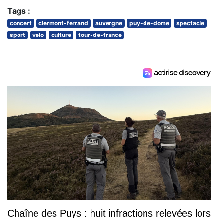
Tags :
concert
clermont-ferrand
auvergne
puy-de-dome
spectacle
sport
velo
culture
tour-de-france
Chaîne des Puys : huit infractions relevées lors