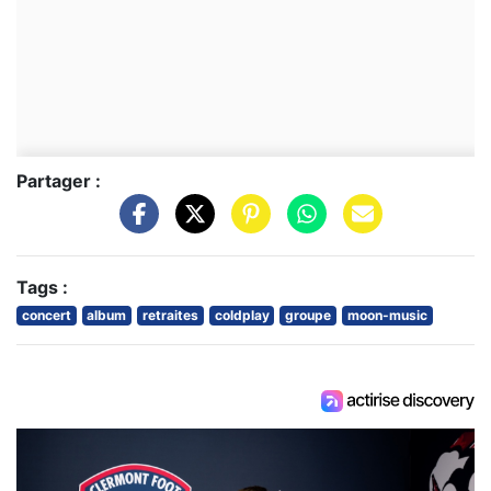
Partager :
Tags :
concert
album
retraites
coldplay
groupe
moon-music