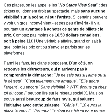
Ces places, on les appelle les "
No Stage View Seat
" : des
tickets qui donnent droit au spectacle, mais
sans aucune
visibilité sur la scène, ni sur l'artiste
. Si certains peuvent
y voir un gros inconvénient - et très peu d'intérêt - il y a
pourtant
un avantage à acheter ce genre de billets : le
prix
. Comptez pas moins de
16,50 dollars canadiens,
soit à peine 11€
! Une véritable affaire, quand on sait à
quel point les prix ont pu s'envoler parfois sur les
plateformes !
Parmi les fans, les clans s'opposent. D'un côté,
on
retrouve les détracteurs, qui n'arrivent pas à
comprendre la démarche
: "
Je ne sais pas si j'aime ou si
je déteste
", "
C'est tellement une arnaque
", "
Elle adore
l'argent
", ou encore "
Sans visibilité ? WTF, écoute ça chez
toi du coup !
" peut-on lire sur le réseau social X. Mais on
trouve aussi
beaucoup de fans ravis, qui saluent
l'initiative avec enthousiasme
: "
Génie !
", "
10 euros la
place je veux !
", "
Pourquoi ils n'ont pas fait ça pour toutes