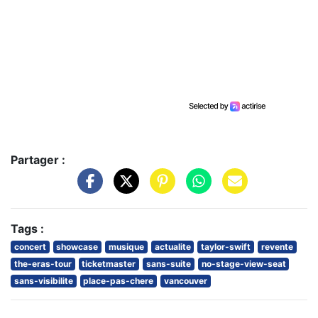
Partager :
Tags :
concert
showcase
musique
actualite
taylor-swift
revente
the-eras-tour
ticketmaster
sans-suite
no-stage-view-seat
sans-visibilite
place-pas-chere
vancouver