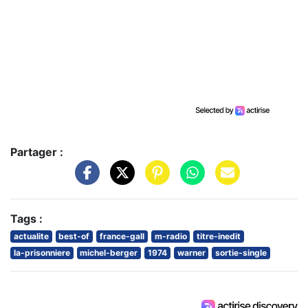
Partager :
Tags :
actualite
best-of
france-gall
m-radio
titre-inedit
la-prisonniere
michel-berger
1974
warner
sortie-single