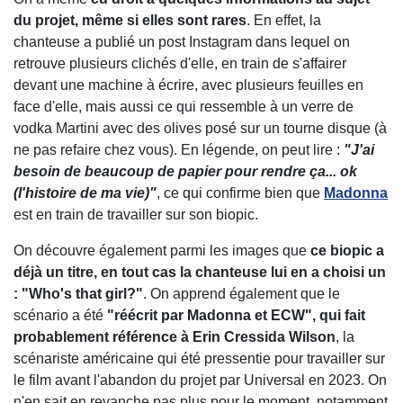
du projet, même si elles sont rares
. En effet, la
chanteuse a publié un post Instagram dans lequel on
retrouve plusieurs clichés d'elle, en train de s'affairer
devant une machine à écrire, avec plusieurs feuilles en
face d'elle, mais aussi ce qui ressemble à un verre de
vodka Martini avec des olives posé sur un tourne disque (à
ne pas refaire chez vous). En légende, on peut lire :
"J'ai
besoin de beaucoup de papier pour rendre ça... ok
(l'histoire de ma vie)"
, ce qui confirme bien que
Madonna
est en train de travailler sur son biopic.
On découvre également parmi les images que
ce biopic a
déjà un titre, en tout cas la chanteuse lui en a choisi un
: "Who's that girl?"
. On apprend également que le
scénario a été
"réécrit par Madonna et ECW", qui fait
probablement référence à Erin Cressida Wilson
, la
scénariste américaine qui été pressentie pour travailler sur
le film avant l'abandon du projet par Universal en 2023. On
n'en sait en revanche pas plus pour le moment, notamment