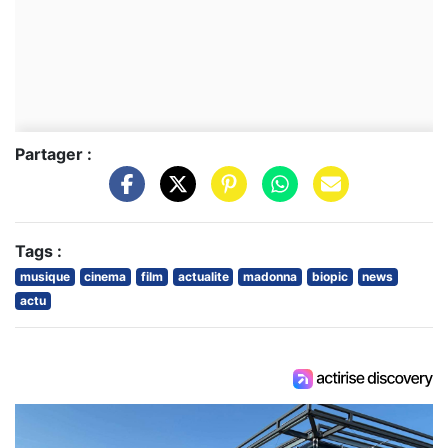
Partager :
Tags :
musique
cinema
film
actualite
madonna
biopic
news
actu