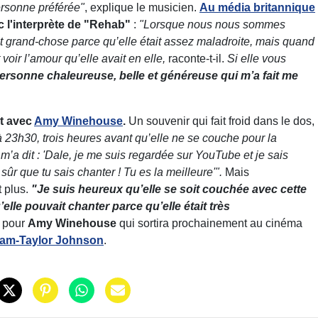
ersonne préférée"
, explique le musicien.
Au média britannique
c l'interprète de "Rehab"
:
"Lorsque nous nous sommes
dit grand-chose parce qu’elle était assez maladroite, mais quand
voir l’amour qu’elle avait en elle,
raconte-t-il.
Si elle vous
personne chaleureuse, belle et généreuse qui m’a fait me
ct avec
Amy Winehouse
.
Un souvenir qui fait froid dans le dos,
 à 23h30, trois heures avant qu’elle ne se couche pour la
e m’a dit : 'Dale, je me suis regardée sur YouTube et je sais
 sûr que tu sais chanter ! Tu es la meilleure'".
Mais
t plus.
"Je suis heureux qu’elle se soit couchée avec cette
lle pouvait chanter parce qu’elle était très
n pour
Amy Winehouse
qui sortira prochainement au cinéma
am-Taylor Johnson
.