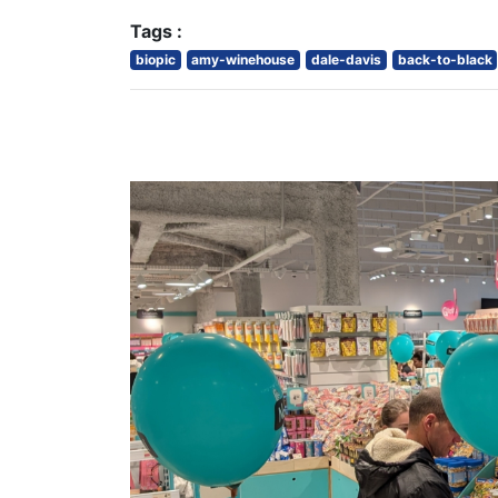
Tags :
biopic
amy-winehouse
dale-davis
back-to-black