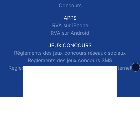
Concours
APPS
RVA sur iPhone
RVA sur Android
JEUX CONCOURS
Règlements des jeux concours réseaux sociaux
Règlements des jeux concours SMS
Règlements des jeux concours téléphone et internet
© 2026 RVA Tous droits réservés.
Signaler un contenu
-
Mentions légales
-
Politique de cookies
-
Contact