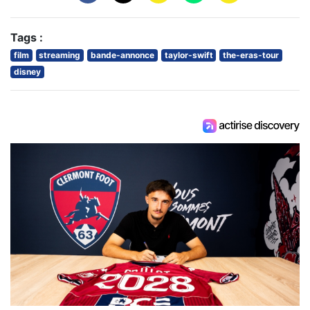
Tags :
film
streaming
bande-annonce
taylor-swift
the-eras-tour
disney