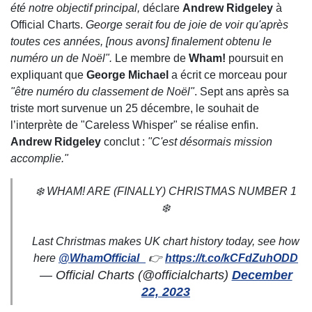
été notre objectif principal,
déclare
Andrew Ridgeley
à
Official Charts.
George serait fou de joie de voir qu'après
toutes ces années, [nous avons] finalement obtenu le
numéro un de Noël".
Le membre de
Wham!
poursuit en
expliquant que
George Michael
a écrit ce morceau pour
"être numéro du classement de Noël"
. Sept ans après sa
triste mort survenue un 25 décembre, le souhait de
l’interprète de "Careless Whisper" se réalise enfin.
Andrew Ridgeley
conclut :
"C'est désormais mission
accomplie."
❄️ WHAM! ARE (FINALLY) CHRISTMAS NUMBER 1
❄️
Last Christmas makes UK chart history today, see how
here
@WhamOfficial_
👉
https://t.co/kCFdZuhODD
— Official Charts (@officialcharts)
December
22, 2023