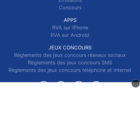
Emissions
Concours
APPS
RVA sur iPhone
RVA sur Android
JEUX CONCOURS
Règlements des jeux concours réseaux sociaux
Règlements des jeux concours SMS
Règlements des jeux concours téléphone et internet
© 2026 RVA Tous droits réservés.
Signaler un contenu
-
Mentions légales
-
Politique de cookies
-
Contact