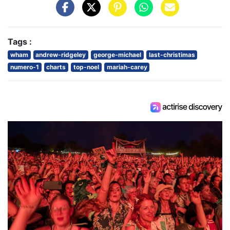
Tags :
wham
andrew-ridgeley
george-michael
last-christimas
numero-1
charts
top-noel
mariah-carey