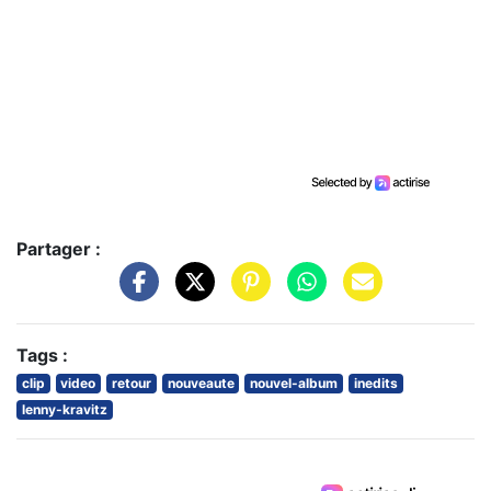
Partager :
Tags :
clip
video
retour
nouveaute
nouvel-album
inedits
lenny-kravitz