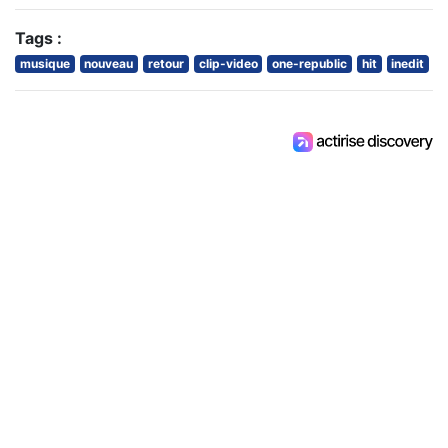
Tags :
musique
nouveau
retour
clip-video
one-republic
hit
inedit