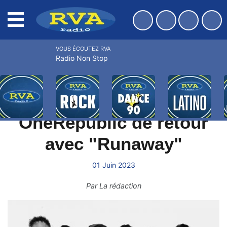
MENU
VOUS ÉCOUTEZ RVA
Radio Non Stop
ACCUEIL
BONS PLANS
INFOS
WEBRADIOS
OneRepublic de retour
avec "Runaway"
01 Juin 2023
Par
La rédaction