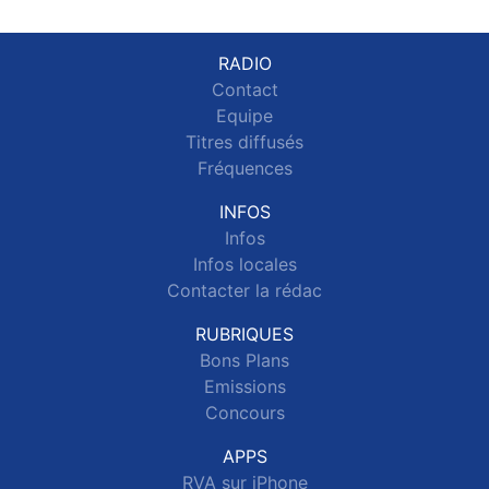
RADIO
Contact
Equipe
Titres diffusés
Fréquences
INFOS
Infos
Infos locales
Contacter la rédac
RUBRIQUES
Bons Plans
Emissions
Concours
APPS
RVA sur iPhone