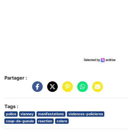
Partager :
Tags :
police
vianney
manifestations
violences-policieres
coup-de-gueule
reaction
colere