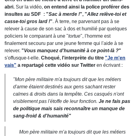
abri.
Sur la vidéo,
on entend ainsi la police proférer des
insultes au SDF : "
Sac à merde !
", "
Allez relève-toi et
casse-toi gros lard !
"
.
À
terre, ne parvenant pas à se
relever à cause de son sac à dos et humilié par quelques
policiers le comparant à une "
tortue
", l'homme est
finalement secouru par une jeune femme qui l'aide à se
relever.
"
Vous manquez d'humanité à ce point-là ?
"
s'offusque-t-elle.
Choqué, l'interprète du titre
"Je m'en
vais"
a repartagé cette vidéo sur Twitter
en écrivant :
"
Mon père militaire m'a toujours dit que les métiers
d'arme étaient destinés aux gens sachant rester
calmes & droits dans la tempête. Ces casqués n'ont
visiblement pas l'étoffe de leur fonction.
Je ne fais pas
de politique mais sais reconnaître un manque de
sang-froid & d'humanité"
Mon père militaire m’a toujours dit que les métiers