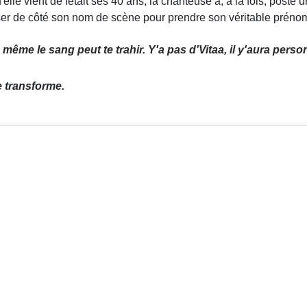
le vient de fêtait ses 40 ans, la chanteuse a, à la fois, posté u
sser de côté son nom de scène pour prendre son véritable prénom
ême le sang peut te trahir. Y'a pas d'Vitaa, il y'aura person
e transforme.