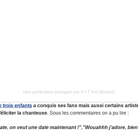
Une publication partagée par V I T A A (@vitaa)
 trois enfants
a conquis ses fans mais aussi certains artis
féliciter la chanteuse
. Sous les commentaires on a pu lire :
date, on veut une date maintenant !","
Wouahhh j’adore, bien j