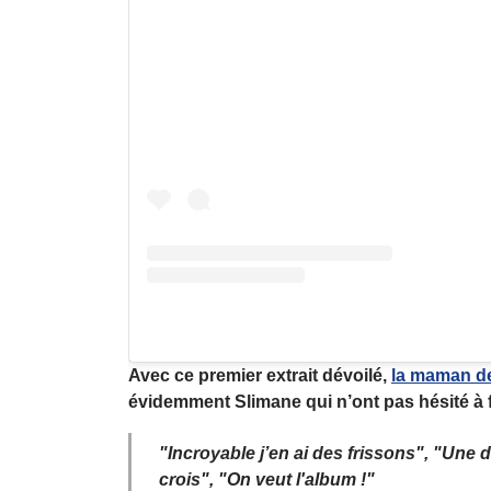
Avec ce premier extrait dévoilé,
la maman de
évidemment Slimane
qui n’ont pas hésité à 
"Incroyable j’en ai des frissons", "Une 
crois", "On veut l'album !"