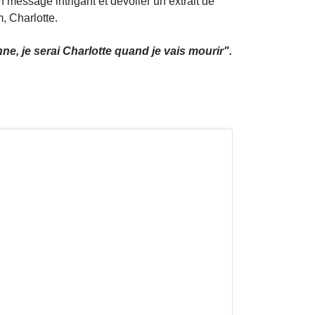
n message intrigant et dévoiler un extrait de
, Charlotte.
ne, je serai Charlotte quand je vais mourir"
.