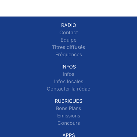
RADIO
Contact
Equipe
Titres diffusés
Fréquences
INFOS
Infos
Infos locales
Contacter la rédac
RUBRIQUES
Bons Plans
Emissions
Concours
APPS