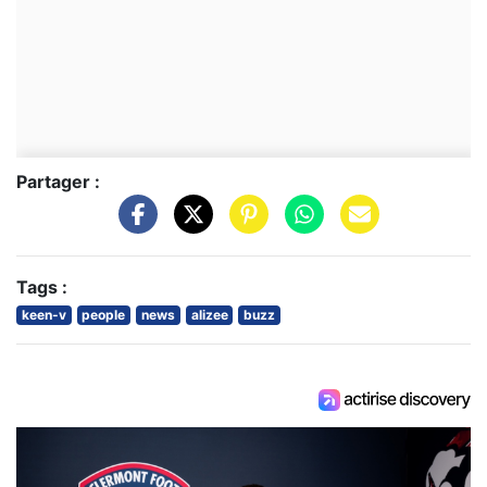
Partager :
Tags :
keen-v
people
news
alizee
buzz