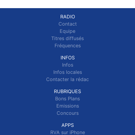
RADIO
Contact
Equipe
Titres diffusés
Fréquences
INFOS
Infos
Infos locales
Contacter la rédac
RUBRIQUES
Bons Plans
Emissions
Concours
APPS
RVA sur iPhone