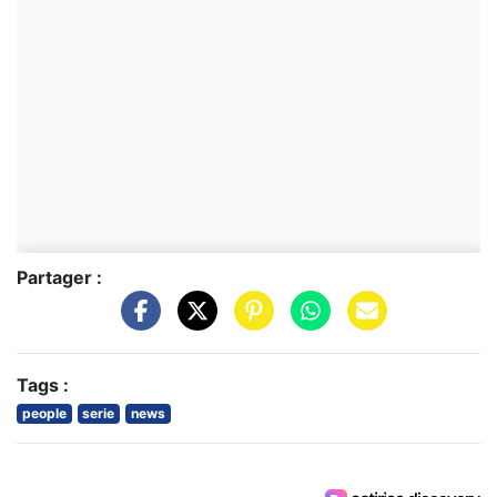
Partager :
Tags :
people
serie
news