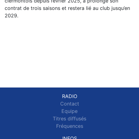
clermontois depuis février 2025, a prolongé son
contrat de trois saisons et restera lié au club jusqu’en
2029.
RADIO
Contact
Equipe
Titres diffusés
Fréquences
INFOS