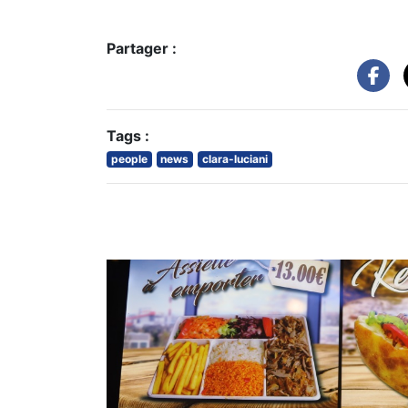
Partager :
Tags :
people
news
clara-luciani