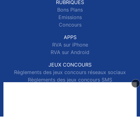
RUBRIQUES
Bons Plans
Emissions
Concours
APPS
RVA sur iPhone
RVA sur Android
JEUX CONCOURS
Règlements des jeux concours réseaux sociaux
Règlements des jeux concours SMS
Règlements des jeux concours téléphone et internet
© 2026 RVA Tous droits réservés.
Signaler un contenu
-
Mentions légales
-
Politique de cookies
-