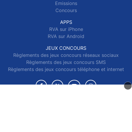
Emissions
Concours
APPS
RVA sur iPhone
RVA sur Android
JEUX CONCOURS
Règlements des jeux concours réseaux sociaux
Règlements des jeux concours SMS
Règlements des jeux concours téléphone et internet
© 2026 RVA Tous droits réservés.
Signaler un contenu
-
Mentions légales
-
Politique de cookies
-
Contact