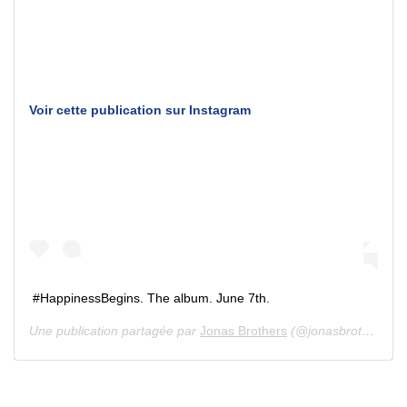
Voir cette publication sur Instagram
#HappinessBegins. The album. June 7th.
Une publication partagée par
Jonas Brothers
(@jonasbrothers) le 22 Avril 2019 à 7 :00 PDT