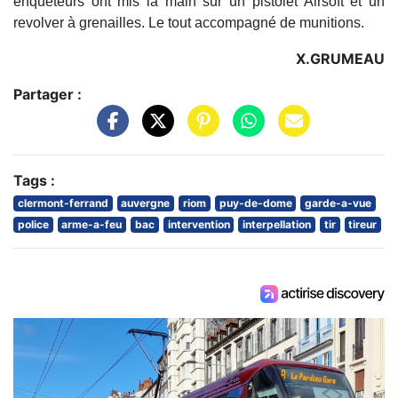
enquêteurs ont mis la main sur un pistolet Airsoft et un
revolver à grenailles. Le tout accompagné de munitions.
X.GRUMEAU
Partager :
Tags :
clermont-ferrand
auvergne
riom
puy-de-dome
garde-a-vue
police
arme-a-feu
bac
intervention
interpellation
tir
tireur