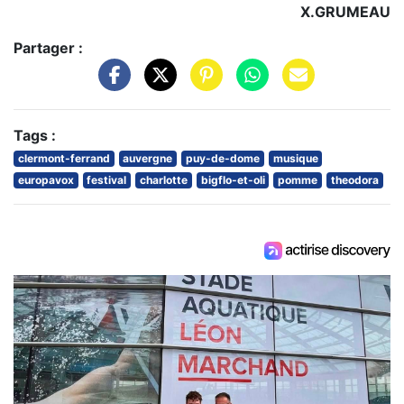
X.GRUMEAU
Partager :
Tags :
clermont-ferrand
auvergne
puy-de-dome
musique
europavox
festival
charlotte
bigflo-et-oli
pomme
theodora