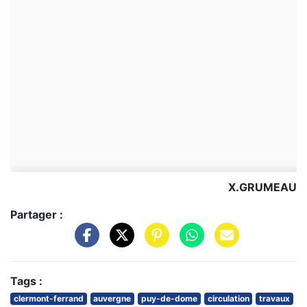
X.GRUMEAU
Partager :
Tags :
clermont-ferrand
auvergne
puy-de-dome
circulation
travaux