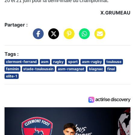
20 et 21 juin pour la demi-finale du championnat.
X.GRUMEAU
Partager :
Tags :
clermont-ferrand
asm
rugby
sport
asm-rugby
toulouse
feminin
stade-toulousain
asm-romagnat
blagnac
final
elite-1