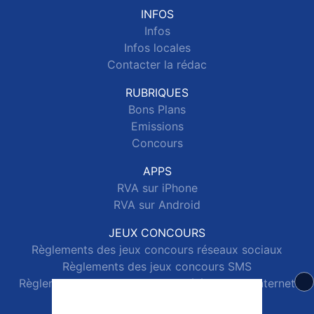
INFOS
Infos
Infos locales
Contacter la rédac
RUBRIQUES
Bons Plans
Emissions
Concours
APPS
RVA sur iPhone
RVA sur Android
JEUX CONCOURS
Règlements des jeux concours réseaux sociaux
Règlements des jeux concours SMS
Règlements des jeux concours téléphone et internet