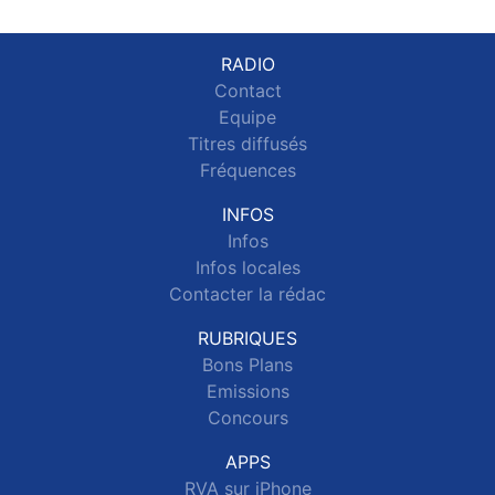
RADIO
Contact
Equipe
Titres diffusés
Fréquences
INFOS
Infos
Infos locales
Contacter la rédac
RUBRIQUES
Bons Plans
Emissions
Concours
APPS
RVA sur iPhone