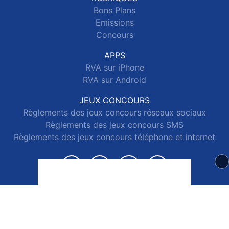
Bons Plans
Emissions
Concours
APPS
RVA sur iPhone
RVA sur Android
JEUX CONCOURS
Règlements des jeux concours réseaux sociaux
Règlements des jeux concours SMS
Règlements des jeux concours téléphone et internet
© 2026 RVA Tous droits réservés.
Signaler un contenu
-
Mentions légales
-
Politique de cookies
-