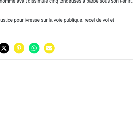
 l’homme avait dissimulé cinq tondeuses à barbe sous son t-shirt,
ustice pour ivresse sur la voie publique, recel de vol et