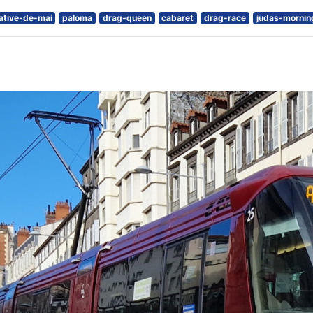
ative-de-mai
paloma
drag-queen
cabaret
drag-race
judas-mornin