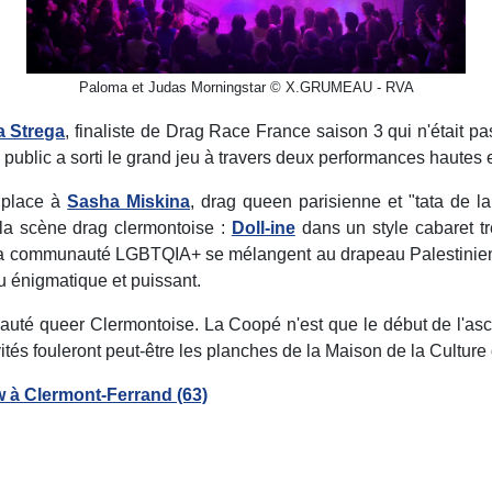
Paloma et Judas Morningstar © X.GRUMEAU - RVA
a Strega
, finaliste de Drag Race France saison 3 qui n'était
u public a sorti le grand jeu à travers deux performances hautes 
 place à
Sasha Miskina
, drag queen parisienne et "tata de la
 la scène drag clermontoise :
Doll-ine
dans un style cabaret tr
a communauté LGBTQIA+ se mélangent au drapeau Palestinien. J
u énigmatique et puissant.
nauté queer Clermontoise. La Coopé n'est que le début de l'a
nvités fouleront peut-être les planches de la Maison de la Cultur
 à Clermont-Ferrand (63)