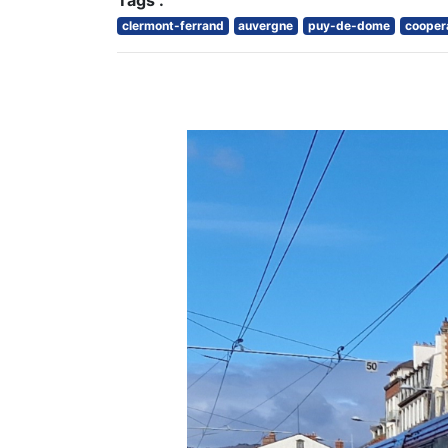
Tags :
clermont-ferrand
auvergne
puy-de-dome
cooper