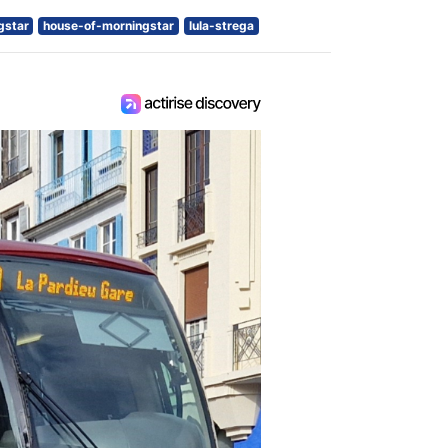
gstar
house-of-morningstar
lula-strega