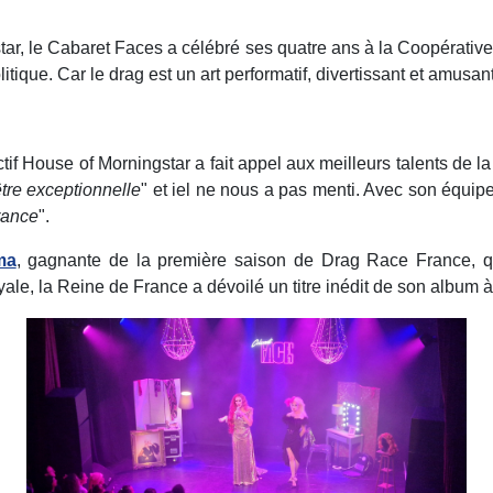
star, le Cabaret Faces a célébré ses quatre ans à la Coopérat
itique. Car le drag est un art performatif, divertissant et amusant,
ctif House of Morningstar a fait appel aux meilleurs talents de l
être exceptionnelle
" et iel ne nous a pas menti. Avec son équip
rance
".
ma
, gagnante de la première saison de Drag Race France, qu
oyale, la Reine de France a dévoilé un titre inédit de son album à