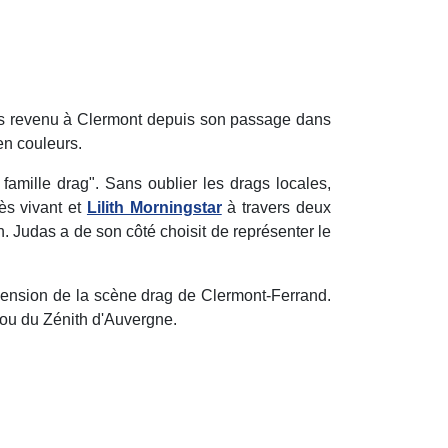
 pas revenu à Clermont depuis son passage dans
en couleurs.
 famille drag". Sans oublier les drags locales,
ès vivant et
Lilith Morningstar
à travers deux
udas a de son côté choisit de représenter le
scension de la scène drag de Clermont-Ferrand.
e ou du Zénith d'Auvergne.