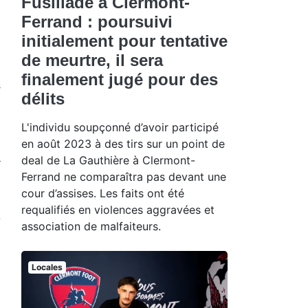
Fusillade à Clermont-
Ferrand : poursuivi
initialement pour tentative
de meurtre, il sera
finalement jugé pour des
s
délits
L'individu soupçonné d’avoir participé
en août 2023 à des tirs sur un point de
a
deal de La Gauthière à Clermont-
,
Ferrand ne comparaîtra pas devant une
cour d’assises. Les faits ont été
requalifiés en violences aggravées et
e
association de malfaiteurs.
U
Locales