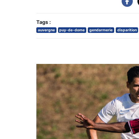
Tags :
auvergne
puy-de-dome
gendarmerie
disparition