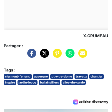
X.GRUMEAU
Partager :
Tags :
clermont-ferrand
auvergne
puy-de-dome
travaux
chantier
inspire
jardin-lecoq
ballainvilliers
allee-du-cardo