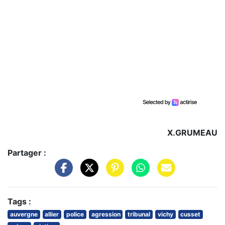
X.GRUMEAU
Partager :
Tags :
auvergne
allier
police
agression
tribunal
vichy
cusset