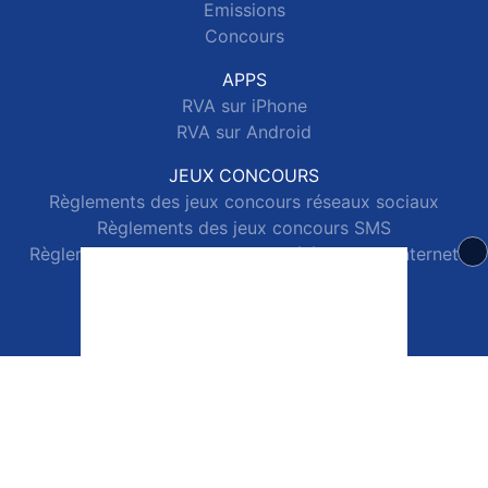
Emissions
Concours
APPS
RVA sur iPhone
RVA sur Android
JEUX CONCOURS
Règlements des jeux concours réseaux sociaux
Règlements des jeux concours SMS
Règlements des jeux concours téléphone et internet
© 2026 RVA Tous droits réservés.
Signaler un contenu
-
Mentions légales
-
Politique de cookies
-
Contact