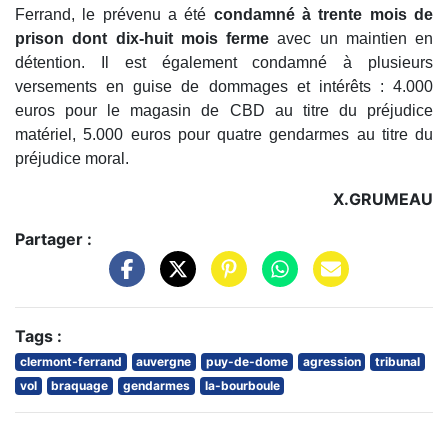
Ferrand, le prévenu a été
condamné à trente mois de
prison dont dix-huit mois ferme
avec un maintien en
détention. Il est également condamné à plusieurs
versements en guise de dommages et intérêts : 4.000
euros pour le magasin de CBD au titre du préjudice
matériel, 5.000 euros pour quatre gendarmes au titre du
préjudice moral.
X.GRUMEAU
Partager :
Tags :
clermont-ferrand
auvergne
puy-de-dome
agression
tribunal
vol
braquage
gendarmes
la-bourboule