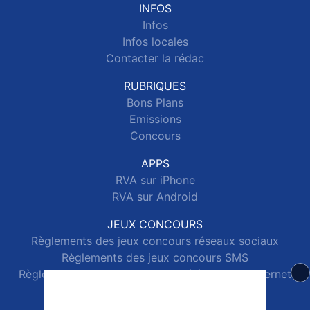
INFOS
Infos
Infos locales
Contacter la rédac
RUBRIQUES
Bons Plans
Emissions
Concours
APPS
RVA sur iPhone
RVA sur Android
JEUX CONCOURS
Règlements des jeux concours réseaux sociaux
Règlements des jeux concours SMS
Règlements des jeux concours téléphone et internet