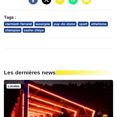
Tags :
clermont-ferrand
auvergne
puy-de-dome
sport
athetisme
champion
sasha-zhoya
Les dernières news
Locales