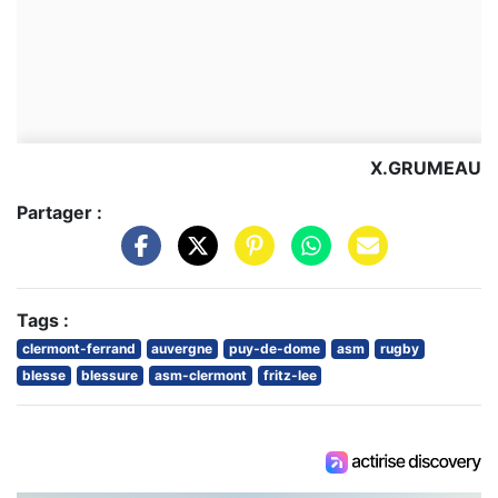
X.GRUMEAU
Partager :
Tags :
clermont-ferrand
auvergne
puy-de-dome
asm
rugby
blesse
blessure
asm-clermont
fritz-lee